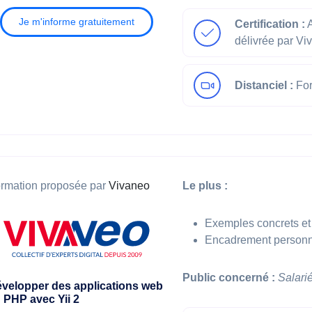
Je m'informe gratuitement
Certification :
A
délivrée par Vi
Distanciel :
For
rmation proposée par
Vivaneo
Le plus :
Exemples concrets et 
Encadrement personn
Public concerné :
Salari
velopper des applications web
 PHP avec Yii 2