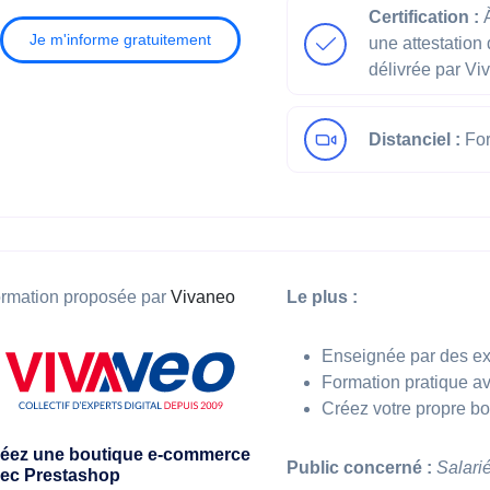
Certification :
À
Je m'informe gratuitement
une attestation
délivrée par Vi
Distanciel :
For
rmation proposée par
Vivaneo
Le plus :
Enseignée par des ex
Formation pratique av
Créez votre propre b
éez une boutique e-commerce
Public concerné :
Salari
ec Prestashop