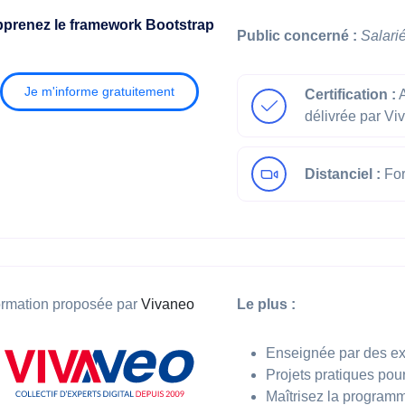
prenez le framework Bootstrap
Public concerné :
Salari
Je m'informe gratuitement
Certification :
A
délivrée par Vi
Distanciel :
For
rmation proposée par
Vivaneo
Le plus :
Enseignée par des e
Projets pratiques pou
Maîtrisez la progra