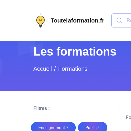
Toutelaformation.fr
Les formations
Accueil
Formations
Filtres :
Fo
Enseignement
Public