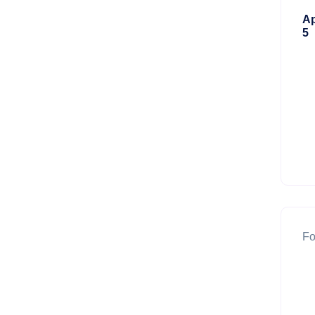
Ap
5
Fo