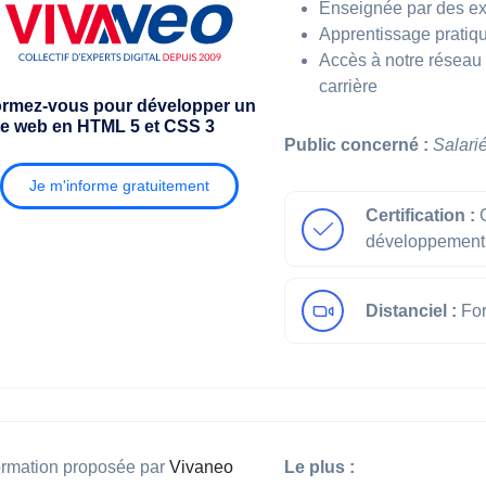
Enseignée par des ex
Apprentissage pratique
Accès à notre réseau 
carrière
rmez-vous pour développer un
te web en HTML 5 et CSS 3
Public concerné :
Salari
Je m'informe gratuitement
Certification :
C
développement 
Distanciel :
For
rmation proposée par
Vivaneo
Le plus :