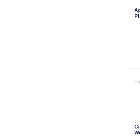
Ap
P
Fo
Cr
W