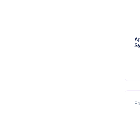
Ap
Sy
Fo