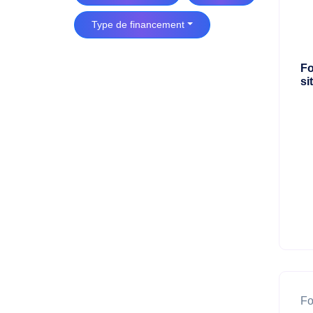
Type de financement
Fo
si
Fo