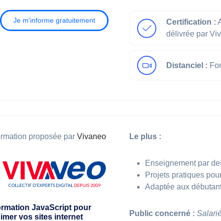
Je m'informe gratuitement
Certification :
A
délivrée par Vi
Distanciel :
For
rmation proposée par
Vivaneo
Le plus :
Enseignement par des
Projets pratiques pou
Adaptée aux débutant
rmation JavaScript pour
Public concerné :
Salari
imer vos sites internet